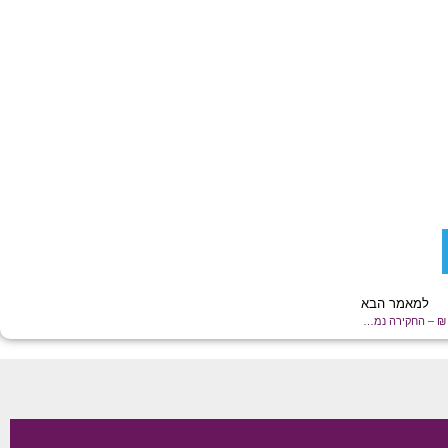
למאמר הבא
רפאל מנוח וישי שפר חשודים בפרשת חשבוניות פיקטיביות ענקית בהיקף של 16 מיליון ₪ – החקירה נמשכת