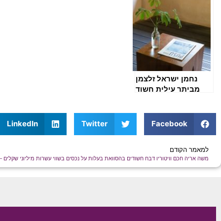
הכנסות של 8 מיליון
ענקית בהיקף של 16
ש"ח ומסמכים כוזבים
מיליון ₪ – החקירה
נמשכת
נחמן ישראל זלצמן
מביתר עילית חשוד
בהעלמת הכנסות של
מיליוני שקלים
LinkedIn
Twitter
Facebook
למאמר הקודם