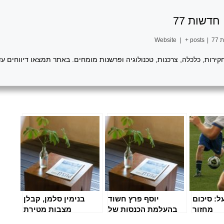
חדשות 77
77
|
+ posts
|
Website
 חקירות, כלכלה, צרכנות, טכנולוגיה ופרשנות מומחים. באתר תמצאו דיווחים עד
ל: סיכום
יוסף פרץ חשוד
בנימין סלמן, קבלן
מחזור
בהעלמת הכנסות של
מצבות מטירת
2 מיליון ש"ח
הכרמל, חשוד