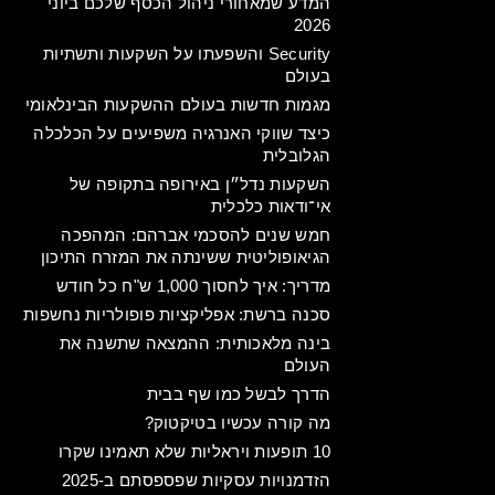
המדע שמאחורי ניהול הכסף שלכם ביוני
2026
Security והשפעתו על השקעות ותשתיות
בעולם
מגמות חדשות בעולם ההשקעות הבינלאומי
כיצד שווקי האנרגיה משפיעים על הכלכלה
הגלובלית
השקעות נדל״ן באירופה בתקופה של
אי־ודאות כלכלית
חמש שנים להסכמי אברהם: המהפכה
הגיאופוליטית ששינתה את המזרח התיכון
מדריך: איך לחסוך 1,000 ש"ח כל חודש
סכנה ברשת: אפליקציות פופולריות נחשפות
בינה מלאכותית: ההמצאה שתשנה את
העולם
הדרך לבשל כמו שף בבית
מה קורה עכשיו בטיקטוק?
10 תופעות ויראליות שלא תאמינו שקרו
הזדמנויות עסקיות שפספסתם ב-2025