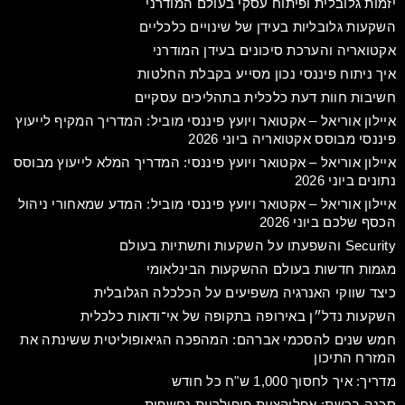
יזמות גלובלית ופיתוח עסקי בעולם המודרני
השקעות גלובליות בעידן של שינויים כלכליים
אקטואריה והערכת סיכונים בעידן המודרני
איך ניתוח פיננסי נכון מסייע בקבלת החלטות
חשיבות חוות דעת כלכלית בתהליכים עסקיים
איילון אוריאל – אקטואר ויועץ פיננסי מוביל: המדריך המקיף לייעוץ
פיננסי מבוסס אקטואריה ביוני 2026
איילון אוריאל – אקטואר ויועץ פיננסי: המדריך המלא לייעוץ מבוסס
נתונים ביוני 2026
איילון אוריאל – אקטואר ויועץ פיננסי מוביל: המדע שמאחורי ניהול
הכסף שלכם ביוני 2026
Security והשפעתו על השקעות ותשתיות בעולם
מגמות חדשות בעולם ההשקעות הבינלאומי
כיצד שווקי האנרגיה משפיעים על הכלכלה הגלובלית
השקעות נדל״ן באירופה בתקופה של אי־ודאות כלכלית
חמש שנים להסכמי אברהם: המהפכה הגיאופוליטית ששינתה את
המזרח התיכון
מדריך: איך לחסוך 1,000 ש"ח כל חודש
סכנה ברשת: אפליקציות פופולריות נחשפות