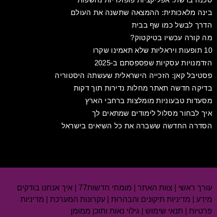
בינה מלאכותית: ההמצאה שתשנה את העולם
הדרך לבשל כמו שף בבית
מה קורה עכשיו בטיקטוק?
10 תופעות ויראליות שלא תאמינו שקרו
הזדמנויות עסקיות שפספסתם ב-2025
פסטיבל קאן: הזכייה הישראלית שעשתה היסטוריה
בדיקה חדשה תאתר מחלות נדירות תוך דקות
מסעדות טבעוניות מומלצות ברחבי הארץ
איך לבחור מסלול לימודים שמתאים לך
הסדרה החדשה ששברה את כל השיאים בישראל
עורך ראשי | צוות האתר | מומחי חדשות77 | איך אנחנו בודקים
מידע | מדיניות תיקונים והבהרות | עקרונות המערכת | מדיניות
פרטיות | תנאי שימוש | גילוי נאות ותוכן ממומן