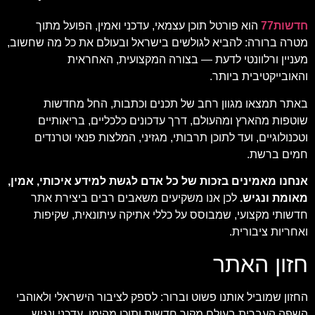
חדשות77
הוא פורטל תוכן עצמאי, עדכני ואמין, הפועל מתוך
מטרה ברורה: להביא לגולשים בישראל ובעולם את כל מה שחשוב,
מעניין ורלוונטי לדעת — בצורה המקצועית, האחראית
והאובייקטיבית ביותר.
באתר תמצאו מגוון רחב של תכנים וכתבות, החל מחדשות
שוטפות מהארץ ומהעולם, דרך עדכונים כלכליים, בריאותיים
וטכנולוגיים, ועד לתוכן תרבותי, מגזיני, המלצות פנאי וטרנדים
חמים ברשת.
אנחנו מאמינים בזכות של כל אדם לגשת למידע איכותי, אמין,
מאומת ונגיש.
לכן אנו משקיעים משאבים רבים ביצירת אתר
חדשותי מקצועי, שמבוסס על כללי אתיקה עיתונאית, שקיפות
ואחריות ציבורית.
חזון האתר
החזון שמוביל אותנו פשוט וברור: לספק לציבור הישראלי ולאוהבי
השפה העברית בעולם מקור חדשות ותוכן מהימן, עדכני ונגיש,