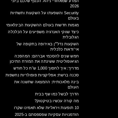
המדע שמאחורי ניהול הכסף שלכם ביוני
2026
Security והשפעתו על השקעות ותשתיות
בעולם
מגמות חדשות בעולם ההשקעות הבינלאומי
כיצד שווקי האנרגיה משפיעים על הכלכלה
הגלובלית
השקעות נדל״ן באירופה בתקופה של
אי־ודאות כלכלית
חמש שנים להסכמי אברהם: המהפכה
הגיאופוליטית ששינתה את המזרח התיכון
מדריך: איך לחסוך 1,000 ש"ח כל חודש
סכנה ברשת: אפליקציות פופולריות נחשפות
בינה מלאכותית: ההמצאה שתשנה את
העולם
הדרך לבשל כמו שף בבית
מה קורה עכשיו בטיקטוק?
10 תופעות ויראליות שלא תאמינו שקרו
הזדמנויות עסקיות שפספסתם ב-2025