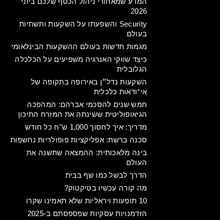
המדע שמאחורי ניהול הכסף שלכם ביוני
2026
Security והשפעתו על השקעות ותשתיות
בעולם
מגמות חדשות בעולם ההשקעות הבינלאומי
כיצד שווקי האנרגיה משפיעים על הכלכלה
הגלובלית
השקעות נדל״ן באירופה בתקופה של
אי־ודאות כלכלית
חמש שנים להסכמי אברהם: המהפכה
הגיאופוליטית ששינתה את המזרח התיכון
מדריך: איך לחסוך 1,000 ש"ח כל חודש
סכנה ברשת: אפליקציות פופולריות נחשפות
בינה מלאכותית: ההמצאה שתשנה את
העולם
הדרך לבשל כמו שף בבית
מה קורה עכשיו בטיקטוק?
10 תופעות ויראליות שלא תאמינו שקרו
הזדמנויות עסקיות שפספסתם ב-2025