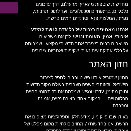
מחדשות שוטפות מהארץ ומהעולם, דרך עדכונים
כלכליים, בריאותיים וטכנולוגיים, ועד לתוכן תרבותי,
מגזיני, המלצות פנאי וטרנדים חמים ברשת.
אנחנו מאמינים בזכות של כל אדם לגשת למידע
איכותי, אמין, מאומת ונגיש.
לכן אנו משקיעים
משאבים רבים ביצירת אתר חדשותי מקצועי, שמבוסס
על כללי אתיקה עיתונאית, שקיפות ואחריות ציבורית.
חזון האתר
החזון שמוביל אותנו פשוט וברור: לספק לציבור
הישראלי ולאוהבי השפה העברית בעולם מקור חדשות
ותוכן מהימן, עדכני ונגיש, שמכסה את כל תחומי החיים
הרלוונטיים — במקום אחד, בצורה נקייה, אמינה
ומכבדת.
בעידן שבו פייק ניוז, מידע חלקי וספקולציות מציפים את
הרשת, אנו בחדשות77 מחויבים להיות מקום מפלט של
עובדות, מידע מבוסס ותוכן שנבדק בקפידה.