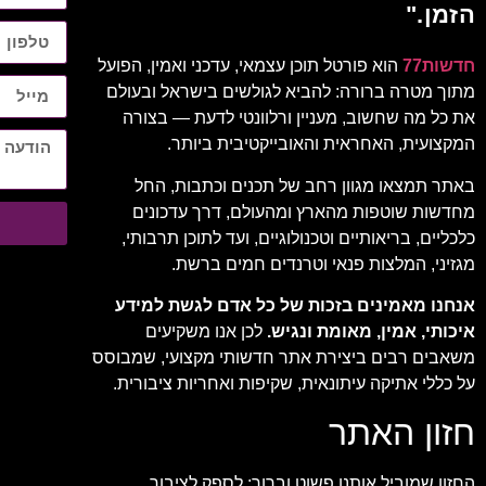
הזמן."
חדשות77
הוא פורטל תוכן עצמאי, עדכני ואמין, הפועל
מתוך מטרה ברורה: להביא לגולשים בישראל ובעולם
את כל מה שחשוב, מעניין ורלוונטי לדעת — בצורה
המקצועית, האחראית והאובייקטיבית ביותר.
באתר תמצאו מגוון רחב של תכנים וכתבות, החל
מחדשות שוטפות מהארץ ומהעולם, דרך עדכונים
כלכליים, בריאותיים וטכנולוגיים, ועד לתוכן תרבותי,
מגזיני, המלצות פנאי וטרנדים חמים ברשת.
אנחנו מאמינים בזכות של כל אדם לגשת למידע
איכותי, אמין, מאומת ונגיש.
לכן אנו משקיעים
משאבים רבים ביצירת אתר חדשותי מקצועי, שמבוסס
על כללי אתיקה עיתונאית, שקיפות ואחריות ציבורית.
חזון האתר
החזון שמוביל אותנו פשוט וברור: לספק לציבור