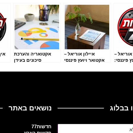
 אוריאל –
איילון אוריאל –
אקטואריה והערכת
איך
 פיננסי:
אקטואר ויועץ פיננסי
סיכונים בעידן
 לייעוץ
מוביל: המדע
המודרני
ים ביוני
שמאחורי ניהול הכסף
2026
שלכם ביוני 2026
 בבלוג
נושאים באתר
חדשות77