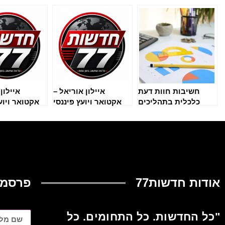
חשיבות חוות דעת
איילון אוריאל –
איילון
כלכלית בתהליכים
אקטואר ויועץ פיננסי
אקטואר ויועץ
עסקיים
מוביל: המדריך
המדריך המלא
המקיף לייעוץ פיננסי
מבוסס נתונ
מבוסס אקטואריה
ביוני 2026
אודות חדשות77
פרסמו
"כל החדשות. כל התחומים. כל