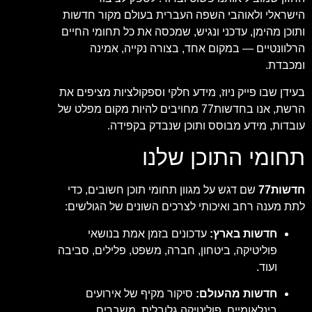
הישראלי ולאוהבי השפה העברית בעולם מקור חדשות
ותוכן מהימן, עדכני ונגיש, שמכסה את כל תחומי החיים
הרלוונטיים — במקום אחד, בצורה נקייה, אמינה
ומכבדת.
בעידן שבו פייק ניוז, מידע חלקי וספקולציות מציפים את
הרשת, אנו בחדשות77 מחויבים להיות מקום מפלט של
עובדות, מידע מבוסס ותוכן שנבדק בקפידה.
תחומי התוכן שלנו
חדשות77
שם דגש על מגוון תחומי תוכן חשובים, כדי
לתת מענה רחב ואיכותי לצרכים השונים של הגולשים:
חדשות בארץ:
עדכונים בזמן אמת בנושאי
פוליטיקה, ביטחון, חברה, משפט, פלילים, סביבה
ועוד.
חדשות מהעולם:
סיקור מקיף של אירועים
בינלאומיים, פוליטיקה גלובלית, משברים,